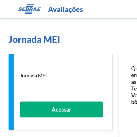
Avaliações
Jornada MEI
Qu
em
Jornada MEI
as
Te
Vo
bô
Acessar